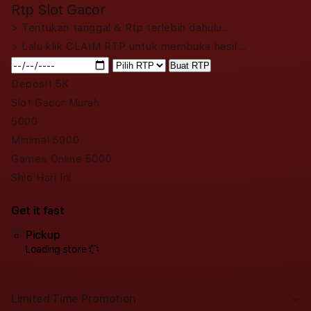
Rtp Slot Gacor
NinjaBet4D
Ninj
>>
>>
> Tentukan tanggal & Rtp terlebih dahulu…
Situs
Situs
> Lalu klik CLAIM RTP untuk membuka hasil…
Judi
Judi
Buat RTP
Slot
Slot
Gokil
Gokil
Deposit 5K
Tempat
Temp
Slot Gacor Murah
Para
Para
5000
Juara
Juar
Minimal 5000
Segera
Sege
Dapatkan
Dapa
Games Online 5000
Peluang
Pelu
Shio Hari Ini
Emas
Emas
Get it fast
Pickup
Loading store
Limited Time Promotion