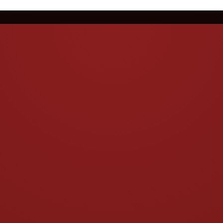
S
i
n
g
l
e
c
o
l
u
m
n
a
c
c
o
r