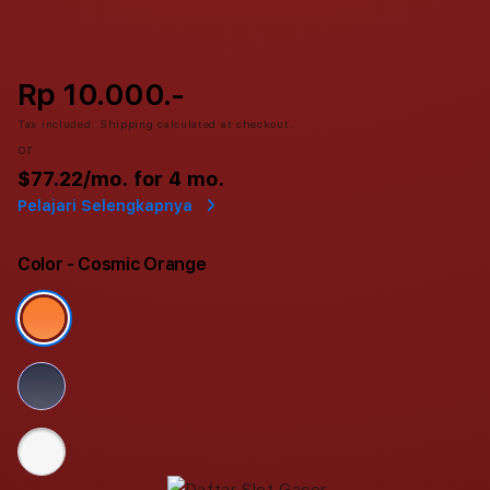
Rp 10.000.-
Tax included.
Shipping
calculated at checkout.
or
$77.22
/mo. for 4 mo.
Pelajari Selengkapnya
Color
- Cosmic Orange