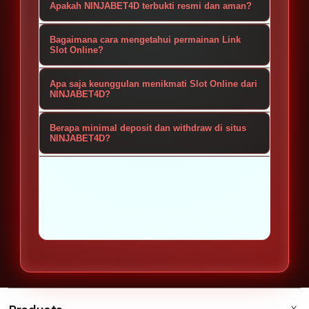
Apakah NINJABET4D terbukti resmi dan aman?
NINJABET4D dikenal sebagai
Bagaimana cara mengetahui permainan Link
platform games online yang
Slot Online?
mengutamakan keamanan dan
Untuk mengetahui permainan link
Apa saja keunggulan menikmati Slot Online dari
kenyamanan pemain. Situs ini
slot online yang tersedia, pemain
NINJABET4D?
menggunakan sistem perlindungan
cukup mengakses halaman utama
NINJABET4D menawarkan banyak
data modern sehingga informasi
Berapa minimal deposit dan withdraw di situs
NINJABET4D melalui perangkat
keunggulan seperti pilihan
NINJABET4D?
pengguna tetap aman. Selain itu,
mobile maupun desktop. Di sana
permainan yang lengkap, tampilan
Minimal deposit dan withdraw di
proses transaksi deposit dan
tersedia berbagai pilihan permainan
situs yang responsif, serta sistem
NINJABET4D dirancang agar mudah
withdraw berjalan cepat serta
dari provider populer dengan
transaksi yang cepat dan aman.
dijangkau oleh semua pemain.
didukung layanan customer service
tampilan yang mudah digunakan.
Selain itu, pemain juga bisa
Umumnya pemain dapat melakukan
profesional yang siap membantu
Pemain juga dapat melihat informasi
menikmati berbagai promo menarik,
deposit mulai dari nominal yang
pemain selama 24 jam.
RTP, fitur game, serta panduan
bonus harian, dan peluang
rendah dengan berbagai metode
bermain agar pengalaman bermain
kemenangan yang kompetitif
pembayaran seperti transfer bank,
menjadi lebih maksimal.
sehingga pengalaman bermain
e-wallet, maupun metode digital