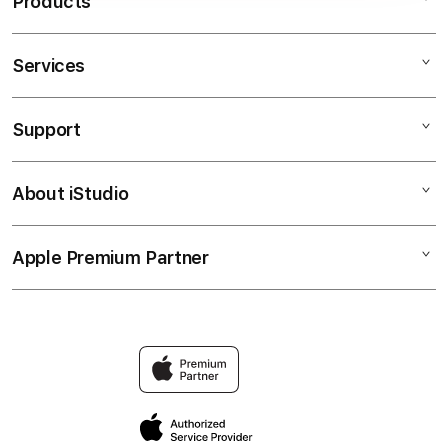
Products
menjadi lebih seru dan
lainnya. Proses withdraw juga
menguntungkan.
dilakukan secara cepat sehingga
Services
NINJABET4D
pemain dapat menikmati hasil
kemenangan dengan lebih nyaman.
Slot Gacor
Support
AppleCare+
Slot Online
Corporate
Games Online
About iStudio
My Account
Slot Gacor
Situs NINJABET4D
Collection & Delivery
Elush Service Provider
Link Slot Gacor
Apple Premium Partner
About Us
Returns & Exchanges
Financing Options
Slot Online Gacor
Find an iStudio near you
Contact Us
Trade-in
Situs NINJABET4D
Why Shop at iStudio
FAQ
Traveller’s Reservation
Elush Corporate Website
Privacy Policy
Site Terms of Use