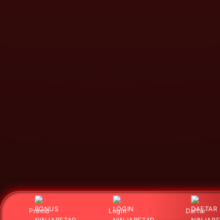
Promo
Login
Daftar