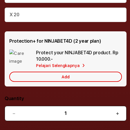
X 20
Protection+ for NINJABET4D (2 year plan)
Protect your NINJABET4D product.
Rp
Ad
10.000.-
App
Pelajari Selengkapnya
Car
Add
Quantity
Decrease
Incr
quantity
quant
for
for