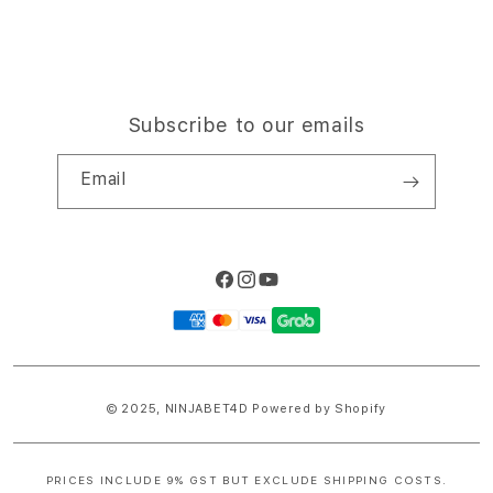
Subscribe to our emails
Email
Facebook
Instagram
YouTube
Payment
methods
© 2025,
NINJABET4D
Powered by Shopify
PRICES INCLUDE 9% GST BUT EXCLUDE SHIPPING COSTS.