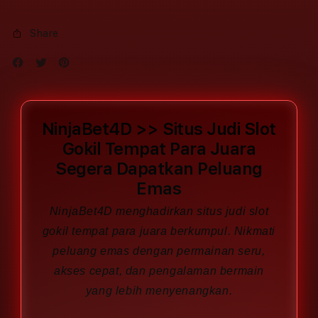
Share
NinjaBet4D >> Situs Judi Slot
Gokil Tempat Para Juara
Segera Dapatkan Peluang
Emas
NinjaBet4D menghadirkan situs judi slot
gokil tempat para juara berkumpul. Nikmati
peluang emas dengan permainan seru,
akses cepat, dan pengalaman bermain
yang lebih menyenangkan.