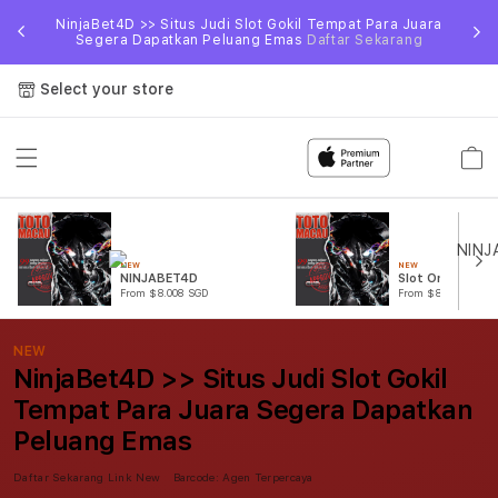
me
NinjaBet4D >> Situs Judi Slot Gokil Tempat Para Juara
Ni
.
Segera Dapatkan Peluang Emas
Daftar Sekarang
Select your store
Cart
NEW
NEW
NINJABET4D
Slot Online
From $8.008 SGD
From $807.77 SGD
NEW
NinjaBet4D >> Situs Judi Slot Gokil
Tempat Para Juara Segera Dapatkan
Peluang Emas
Daftar Sekarang
Link New
Barcode:
Agen Terpercaya